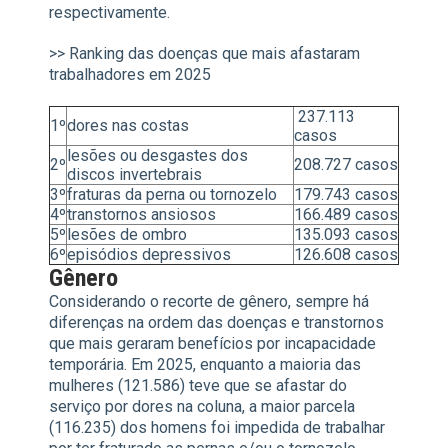
respectivamente.
>> Ranking das doenças que mais afastaram
trabalhadores em 2025
237.113
1º
dores nas costas
casos
lesões ou desgastes dos
2º
208.727 casos
discos invertebrais
3º
fraturas da perna ou tornozelo
179.743 casos
4º
transtornos ansiosos
166.489 casos
5º
lesões de ombro
135.093 casos
6º
episódios depressivos
126.608 casos
Gênero
Considerando o recorte de gênero, sempre há
diferenças na ordem das doenças e transtornos
que mais geraram benefícios por incapacidade
temporária. Em 2025, enquanto a maioria das
mulheres (121.586) teve que se afastar do
serviço por dores na coluna, a maior parcela
(116.235) dos homens foi impedida de trabalhar