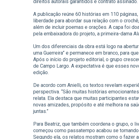
direitos autorais garantidos e contrato assinado
A publicação reúne 60 histórias em 110 páginas,
liberdade para abordar sua relação com o crochê, 
além de incluir poemas e orações. A capa foi doa
pela embaixadora do projeto, a primeira-dama Al
Um dos diferenciais da obra está logo na abertura
uma Guerreira” e permanece em branco, para que 
Após o início do projeto editorial, o grupo cres
de Campo Largo. A expectativa é que esses nov
edição.
De acordo com Anielli, os textos revelam exper
perspectiva. “São muitas histórias emocionantes
relata. Ela destaca que muitas participantes est
novas amizades, propósito e até melhora na saú
juntas.”
Para Beatriz, que também coordena o grupo, o li
começou como passatempo acabou se tornando ter
Segundo ela, os relatos mostram como o fazer art