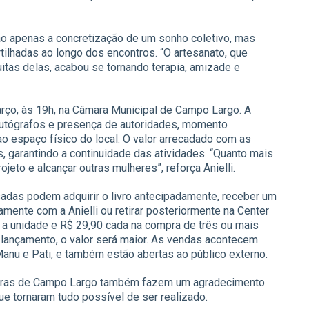
ão apenas a concretização de um sonho coletivo, mas
ilhadas ao longo dos encontros. “O artesanato, que
s delas, acabou se tornando terapia, amizade e
arço, às 19h, na Câmara Municipal de Campo Largo. A
utógrafos e presença de autoridades, momento
ao espaço físico do local. O valor arrecadado com as
s, garantindo a continuidade das atividades. “Quanto mais
jeto e alcançar outras mulheres”, reforça Anielli.
sadas podem adquirir o livro antecipadamente, receber um
etamente com a Anielli ou retirar posteriormente na Center
0 a unidade e R$ 29,90 cada na compra de três ou mais
 lançamento, o valor será maior. As vendas acontecem
anu e Pati, e também estão abertas ao público externo.
eiras de Campo Largo também fazem um agradecimento
ue tornaram tudo possível de ser realizado.