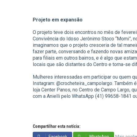
Projeto em expansão
O projeto teve dois encontros no mês de fevere
Convivência do Idoso Jerônimo Stoco “Momi”, no
imaginamos que o projeto cresceria de tal manei
fazer parte, conversando e fazendo novas amizade
para filiais em outros bairros, e é algo que es
locais que são distantes do Centro e torna-se difí
Mulheres interessadas em participar ou quem qu
Instagram: @crocheteira_campolargo. Também é p
loja Center Panos, no Centro de Campo Largo, qu
com a Anielli pelo WhatsApp (41) 99658-1841 ou
Compartilhar esta notícia:
Facebook
WhatsApp
Mais opçõ