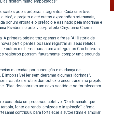
. Elas ficaram muito empolgadas.”
 escritas pelas próprias integrantes. Cada uma teve
o tricô, o projeto e até outras expressões artesanais,
da por um artista e o prefácio é assinado pela madrinha e
aina Rivabem, e pela vice-prefeita Chrystiane Chemin.
. A primeira página traz apenas a frase “A História de
novas participantes possam registrar ali seus relatos.
ceu e outras mulheres passaram a integrar as Crocheteiras
os registros possam, futuramente, compor uma segunda
iências marcadas por superação e mudança de
. É impossível ler sem derramar algumas lágrimas”,
avam restritas à rotina doméstica e encontraram no projeto
de. “Elas descobriram um novo sentido e se fortaleceram
vro consolida um processo coletivo. “O artesanato que
apia, fonte de renda, amizade e inspiração”, afirma.
esanal contribuiu para fortalecer a autoestima e ampliar