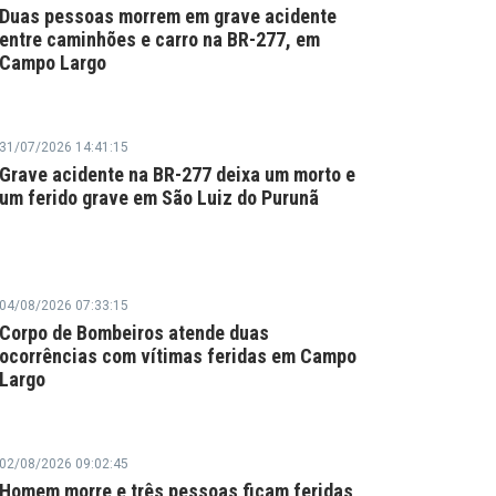
Duas pessoas morrem em grave acidente
entre caminhões e carro na BR-277, em
Campo Largo
31/07/2026 14:41:15
Grave acidente na BR-277 deixa um morto e
um ferido grave em São Luiz do Purunã
04/08/2026 07:33:15
Corpo de Bombeiros atende duas
ocorrências com vítimas feridas em Campo
Largo
02/08/2026 09:02:45
Homem morre e três pessoas ficam feridas