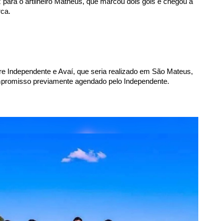
para o artilheiro Matheus, que marcou dois gols e chegou a 
ca.
re Independente e Avaí, que seria realizado em São Mateus, 
ompromisso previamente agendado pelo Independente.