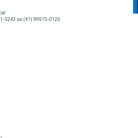
cal
291-5243 ou (41) 99515-0120
es